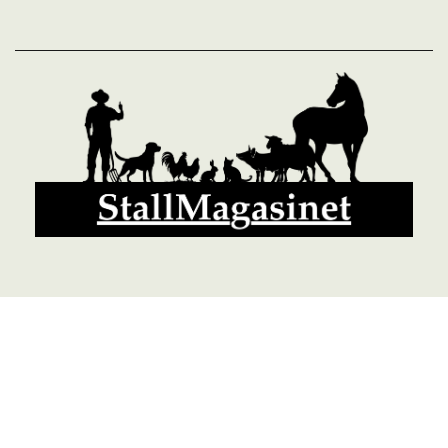
© 2026 StallMagasinet AB, Västra Lärketorp, 59595 MJÖLBY,
Sverige 0142-12526
Org. 556952-5677
Powered by Proline