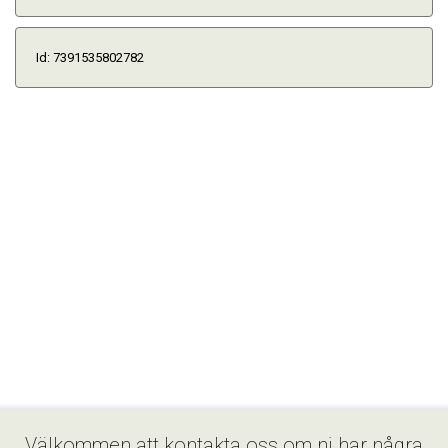
Id: 7391535802782
Välkommen att kontakta oss om ni har några