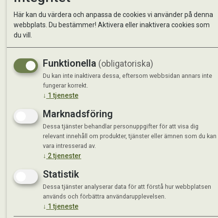
Kontakta oss
StallMa
Här kan du värdera och anpassa de cookies vi använder på denna
Om oss
Västra 
webbplats. Du bestämmer! Aktivera eller inaktivera cookies som
59595 
du vill.
Måndag 
Funktionella
(obligatoriska)
Tisdag 
Onsdag 
Du kan inte inaktivera dessa, eftersom webbsidan annars inte
Torsdag
fungerar korrekt.
↓
1
tjeneste
Fredag 
Lördag 
Marknadsföring
Se avvi
Dessa tjänster behandlar personuppgifter för att visa dig
relevant innehåll om produkter, tjänster eller ämnen som du kan
vara intresserad av.
↓
2
tjenester
Statistik
Dessa tjänster analyserar data för att förstå hur webbplatsen
används och förbättra användarupplevelsen.
↓
1
tjeneste