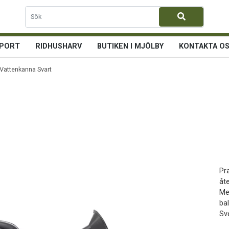
PORT
RIDHUSHARV
BUTIKEN I MJÖLBY
KONTAKTA O
Vattenkanna Svart 5L
Pra
åt
Med
ba
Sve