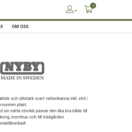
0
SS
OM OSS
ktisk och slitstark svart vattenkanna inkl. stril i
ervunnen plast.
 sin nätta storlek passar den lika bra både till
lkong, inomhus och till trädgården.
nsktillverkad!