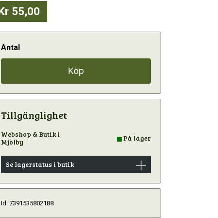
Kr 55,00
Antal
Köp
Tillgänglighet
Webshop & Butik i
På lager
Mjölby
Se lagerstatus i butik
Id: 7391535802188