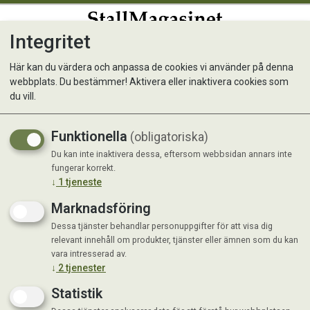
Integritet
0
Här kan du värdera och anpassa de cookies vi använder på denna
webbplats. Du bestämmer! Aktivera eller inaktivera cookies som
Virkon S 50 g
du vill.
Funktionella
(obligatoriska)
Du kan inte inaktivera dessa, eftersom webbsidan annars inte
fungerar korrekt.
↓
1
tjeneste
Marknadsföring
Dessa tjänster behandlar personuppgifter för att visa dig
relevant innehåll om produkter, tjänster eller ämnen som du kan
vara intresserad av.
↓
2
tjenester
Statistik