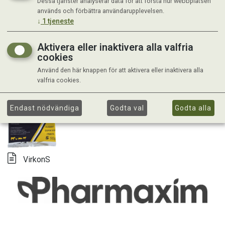
Dessa tjänster analyserar data för att förstå hur webbplatsen
används och förbättra användarupplevelsen.
↓
1
tjeneste
Aktivera eller inaktivera alla valfria
cookies
Använd den här knappen för att aktivera eller inaktivera alla
valfria cookies.
Endast nödvändiga
Godta val
Godta alla
VirkonS