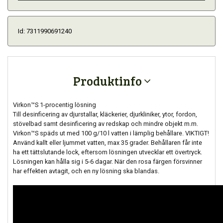
Id: 7311990691240
Produktinfo
Virkon™S 1-procentig lösning
Till desinficering av djurstallar, kläckerier, djurkliniker, ytor, fordon,
stövelbad samt desinficering av redskap och mindre objekt m.m.
Virkon™S späds ut med 100 g/10 l vatten i lämplig behållare. VIKTIGT!
Använd kallt eller ljummet vatten, max 35 grader. Behållaren får inte
ha ett tättslutande lock, eftersom lösningen utvecklar ett övertryck.
Lösningen kan hålla sig i 5-6 dagar. När den rosa färgen försvinner
har effekten avtagit, och en ny lösning ska blandas.