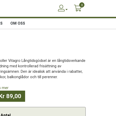
0
SS
OM OSS
roller Vitagro Långtidsgödsel är en långtidsverkande
dning med kontrollerad frisättning av
ringsämnen. Den är idealisk att använda i rabatter,
kor, balkonglådor och till perenner.
s mer
Kr 89,00
Antal