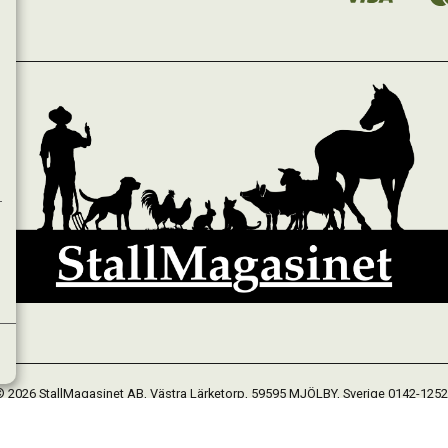
 2026 StallMagasinet AB, Västra Lärketorp, 59595 MJÖLBY, Sverige 0142-125
Org. 556952-5677
Powered by Proline