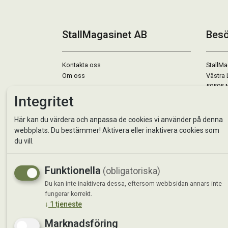
StallMagasinet AB
Besö
Kontakta oss
StallMa
Om oss
Västra 
59595 
Integritet
Måndag 
Här kan du värdera och anpassa de cookies vi använder på denna
Tisdag 
webbplats. Du bestämmer! Aktivera eller inaktivera cookies som
Onsdag 
du vill.
Torsdag
Fredag 
Lördag 
Funktionella
(obligatoriska)
Se avvi
Du kan inte inaktivera dessa, eftersom webbsidan annars inte
fungerar korrekt.
↓
1
tjeneste
Marknadsföring