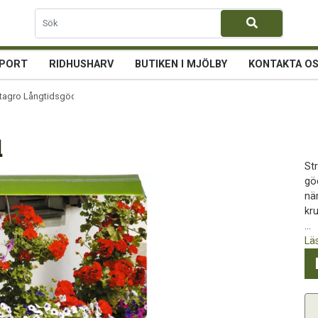
PORT
RIDHUSHARV
BUTIKEN I MJÖLBY
KONTAKTA O
tagro Långtidsgödsel
l
St
gö
nä
kru
...
Lä