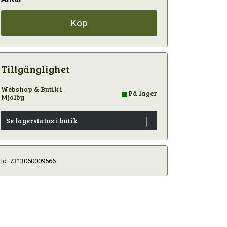
Köp
Tillgänglighet
Webshop & Butik i
På lager
Mjölby
Se lagerstatus i butik
Id: 7313060009566