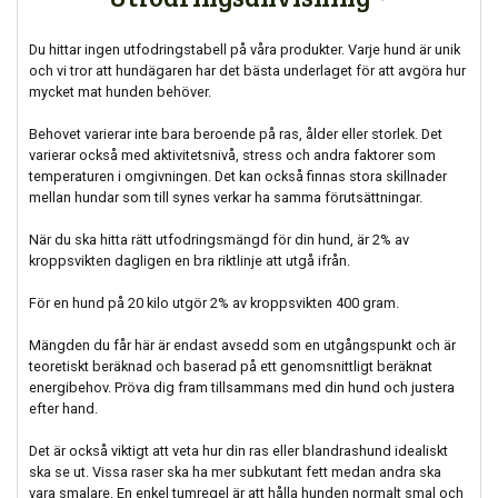
Du hittar ingen utfodringstabell på våra produkter. Varje hund är unik
och vi tror att hundägaren har det bästa underlaget för att avgöra hur
mycket mat hunden behöver.
Behovet varierar inte bara beroende på ras, ålder eller storlek. Det
varierar också med aktivitetsnivå, stress och andra faktorer som
temperaturen i omgivningen. Det kan också finnas stora skillnader
mellan hundar som till synes verkar ha samma förutsättningar.
När du ska hitta rätt utfodringsmängd för din hund, är 2% av
kroppsvikten dagligen en bra riktlinje att utgå ifrån.
För en hund på 20 kilo utgör 2% av kroppsvikten 400 gram.
Mängden du får här är endast avsedd som en utgångspunkt och är
teoretiskt beräknad och baserad på ett genomsnittligt beräknat
energibehov. Pröva dig fram tillsammans med din hund och justera
efter hand.
Det är också viktigt att veta hur din ras eller blandrashund idealiskt
ska se ut. Vissa raser ska ha mer subkutant fett medan andra ska
vara smalare. En enkel tumregel är att hålla hunden normalt smal och