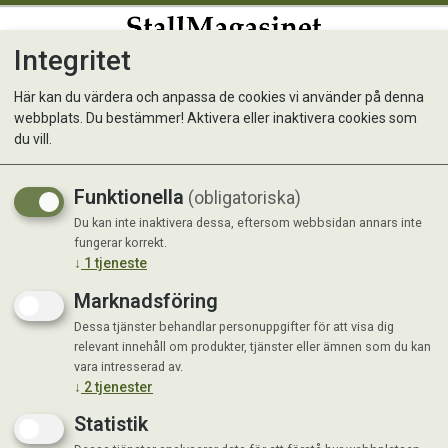
Integritet
0
Här kan du värdera och anpassa de cookies vi använder på denna
webbplats. Du bestämmer! Aktivera eller inaktivera cookies som
Vom ACTIVE Zero Chicken
du vill.
500g
Funktionella
(obligatoriska)
Fryst helfoder med nöt, svin och lax.
Du kan inte inaktivera dessa, eftersom webbsidan annars inte
fungerar korrekt.
↓
1
tjeneste
Marknadsföring
Dessa tjänster behandlar personuppgifter för att visa dig
relevant innehåll om produkter, tjänster eller ämnen som du kan
vara intresserad av.
↓
2
tjenester
Statistik