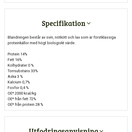
Specifikation
Blandningen består av svin, nötkött och lax som är förstklassiga
proteinkällor med högt biologiskt värde.
Protein 14%
Fett 16%
Kolhydrater 0 %
Torrsubstans 33%
Aska 3 %
Kalcium 0,7%
Fosfor 0,4 %
OE* 2000 kcal/kg
OE* från fett 72%
OE* från protein 28 %
Utfodringsanvisning