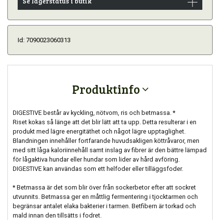
Se lagerstatus i butik
Id: 7090023060313
Produktinfo
DIGESTIVE består av kyckling, nötvom, ris och betmassa. *
Riset kokas så länge att det blir lätt att ta upp. Detta resulterar i en
produkt med lägre energitäthet och något lägre upptaglighet.
Blandningen innehåller fortfarande huvudsakligen köttråvaror, men
med sitt låga kaloriinnehåll samt inslag av fibrer är den bättre lämpad
för lågaktiva hundar eller hundar som lider av hård avföring.
DIGESTIVE kan användas som ett helfoder eller tilläggsfoder.
* Betmassa är det som blir över från sockerbetor efter att sockret
utvunnits. Betmassa ger en måttlig fermentering i tjocktarmen och
begränsar antalet elaka bakterier i tarmen. Betfibern är torkad och
mald innan den tillsätts i fodret.