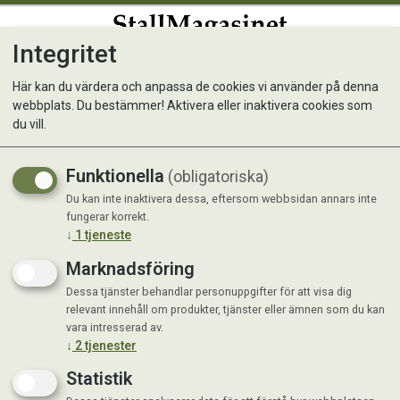
Integritet
0
Här kan du värdera och anpassa de cookies vi använder på denna
webbplats. Du bestämmer! Aktivera eller inaktivera cookies som
Vom Digestive (m Ris) 500g
du vill.
Fryst lightfoder
Funktionella
(obligatoriska)
Du kan inte inaktivera dessa, eftersom webbsidan annars inte
fungerar korrekt.
↓
1
tjeneste
Marknadsföring
Dessa tjänster behandlar personuppgifter för att visa dig
relevant innehåll om produkter, tjänster eller ämnen som du kan
vara intresserad av.
↓
2
tjenester
Statistik