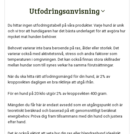
Utfodringsanvisning
Du hittar ingen utfodringstabell på våra produkter. Varje hund är unik
och vi tror att hundägaren har det bästa underlaget för att avgöra hur
mycket mat hunden behöver.
Behovet varierar inte bara beroende på ras, ålder eller storlek. Det
varierar också med aktivitetsnivå, stress och andra faktorer som
temperaturen i omgivningen. Det kan också finnas stora skillnader
mellan hundar som till synes verkar ha samma förutsättningar.
När du ska hitta rätt utfodringsmängd för din hund, är 2% av
kroppsvikten dagligen en bra riktlinje att utgå ifrån.
För en hund på 20 kilo utgör 2% av kroppsvikten 400 gram.
Mängden du får här är endast avsedd som en utgångspunkt och är
teoretiskt beräknad och baserad på ett genomsnittligt beräknat
energibehov. Pröva dig fram tillsammans med din hund och justera
efter hand.
Det är också viktigt att veta hur din ras eller blandrashund idealiskt