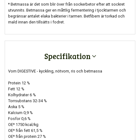
* Betmassa är det som blir över från sockerbetor efter att sockret
utvunnits. Betmassa ger en måttlig fermentering i tjocktarmen och
begränsar antalet elaka bakterier i tarmen. Betfibern är torkad och
mald innan den tillsätts i fodret.
Specifikation
Vom DIGESTIVE - kyckling, nötvom, ris och betmassa
Protein 12 %
Fett 12 %
Kolhydrater 6 %
Torrsubstans 32-34 %
Aska 5 %
Kalcium 0,9 %
Fosfor 0,6 %
OE* 1750 kcal/kg
OE* från fett 61,5 %
OE* från protein 27 %