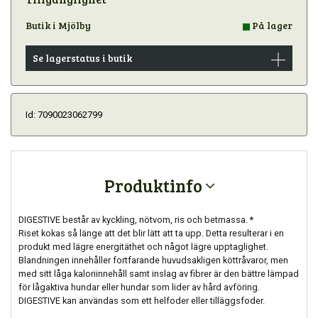
Butik i Mjölby
På lager
Se lagerstatus i butik
Id: 7090023062799
Produktinfo
DIGESTIVE består av kyckling, nötvom, ris och betmassa. *
Riset kokas så länge att det blir lätt att ta upp. Detta resulterar i en
produkt med lägre energitäthet och något lägre upptaglighet.
Blandningen innehåller fortfarande huvudsakligen köttråvaror, men
med sitt låga kaloriinnehåll samt inslag av fibrer är den bättre lämpad
för lågaktiva hundar eller hundar som lider av hård avföring.
DIGESTIVE kan användas som ett helfoder eller tilläggsfoder.