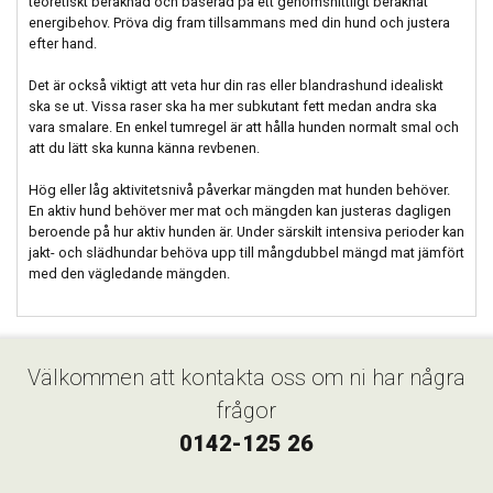
teoretiskt beräknad och baserad på ett genomsnittligt beräknat
energibehov. Pröva dig fram tillsammans med din hund och justera
efter hand.
Det är också viktigt att veta hur din ras eller blandrashund idealiskt
ska se ut. Vissa raser ska ha mer subkutant fett medan andra ska
vara smalare. En enkel tumregel är att hålla hunden normalt smal och
att du lätt ska kunna känna revbenen.
Hög eller låg aktivitetsnivå påverkar mängden mat hunden behöver.
En aktiv hund behöver mer mat och mängden kan justeras dagligen
beroende på hur aktiv hunden är. Under särskilt intensiva perioder kan
jakt- och slädhundar behöva upp till mångdubbel mängd mat jämfört
med den vägledande mängden.
Välkommen att kontakta oss om ni har några
frågor
0142-125 26