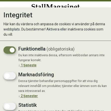
Integritet
0
Här kan du värdera och anpassa de cookies vi använder på denna
webbplats. Du bestämmer! Aktivera eller inaktivera cookies som
Vom Digestive (m Ris)
du vill.
Köttbullar 560g
Funktionella
(obligatoriska)
Fryst lightfoder
Du kan inte inaktivera dessa, eftersom webbsidan annars inte
fungerar korrekt.
↓
1
tjeneste
Marknadsföring
Dessa tjänster behandlar personuppgifter för att visa dig
relevant innehåll om produkter, tjänster eller ämnen som du kan
vara intresserad av.
↓
2
tjenester
Statistik