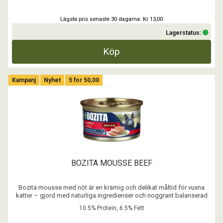
Lägsta pris senaste 30 dagarna: Kr 13,00
Lagerstatus:
Köp
Kampanj
Nyhet
5 for 50,00
BOZITA MOUSSE BEEF
Bozita mousse med nöt är en krämig och delikat måltid för vuxna
katter – gjord med naturliga ingredienser och noggrant balanserad
näring.
10.5% Protein, 6.5% Fett
- Spannmålsfritt recept