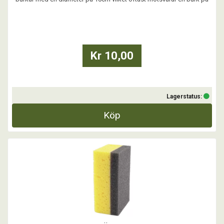
ca 800g.
...
Kr 10,00
Lagerstatus:
Köp