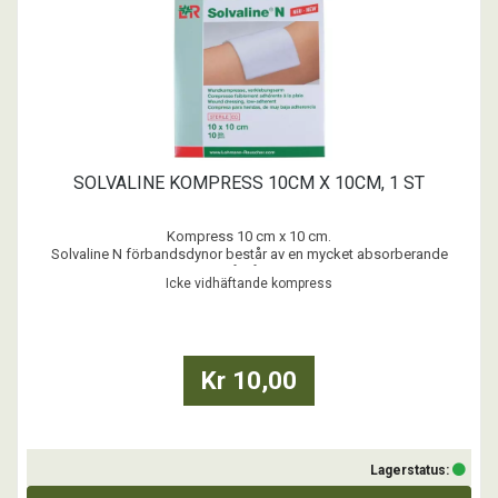
SOLVALINE KOMPRESS 10CM X 10CM, 1 ST
Kompress 10 cm x 10 cm.
Solvaline N förbandsdynor består av en mycket absorberande
viskos/polyesterkärna täckt på båda sidor med en fint perforerad
Icke vidhäftande kompress
polyetenfilm.
Säljs per st och förpackning om 10 st.
...
Kr 10,00
Lagerstatus: