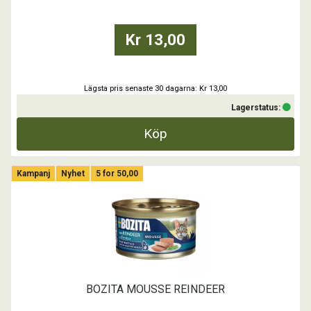
- Inget tillsatt socker
- Inga färgämnen
- Med Postbiotika
Kr 13,00
...
Lägsta pris senaste 30 dagarna: Kr 13,00
Lagerstatus:
Köp
Kampanj
Nyhet
5 for 50,00
BOZITA MOUSSE REINDEER