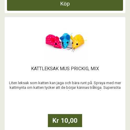
Köp
KATTLEKSAK MUS PRICKIG, MIX
Liten leksak som katten kan jaga och bära runt på. Spraya med mer
kattmynta om katten tycker att de börjar kännas tråkiga. Supersöta
prickiga möss. Levereras i någon av färgerna på bild.
...
Kr 10,00