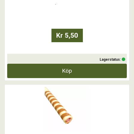
Håldiameter 8mm
...
Kr 5,50
Lagerstatus:
Köp