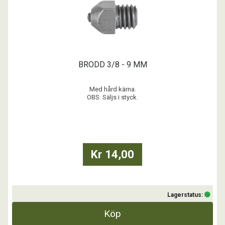
BRODD 3/8 - 9 MM
Med hård kärna.
OBS: Säljs i styck.
...
Kr 14,00
Lagerstatus:
Köp