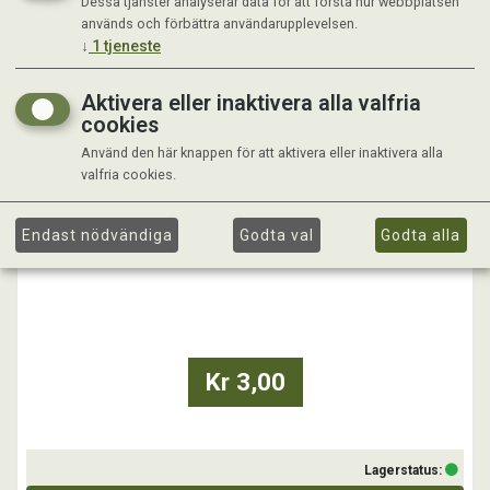
Dessa tjänster analyserar data för att förstå hur webbplatsen
används och förbättra användarupplevelsen.
↓
1
tjeneste
Aktivera eller inaktivera alla valfria
cookies
Använd den här knappen för att aktivera eller inaktivera alla
valfria cookies.
HÖNSRING VALFRI FÄRG OCH STORLEK / ST
Endast nödvändiga
Godta val
Godta alla
Kr 3,00
Lagerstatus: