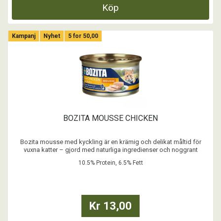
Köp
Kampanj
Nyhet
5 for 50,00
BOZITA MOUSSE CHICKEN
Bozita mousse med kyckling är en krämig och delikat måltid för
vuxna katter – gjord med naturliga ingredienser och noggrant
balanserad näring.
10.5% Protein, 6.5% Fett
- Spannmålsfritt recept
- Inget tillsatt socker
- Inga färgämnen
- Med Postbiotika
Kr 13,00
...