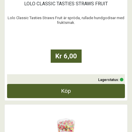
LOLO CLASSIC TASTIES STRAWS FRUIT
Lolo Classic Tasties Straws Fruit är spröda, rullade hundgodisar med
fruktsmak.
Perfekta som belöning under träning eller som en liten extra godbit.
De är ca 10 cm och lätta att bryta i mindre delar och passar både små
och stora hundar.
...
Kr 6,00
Lagerstatus:
Köp