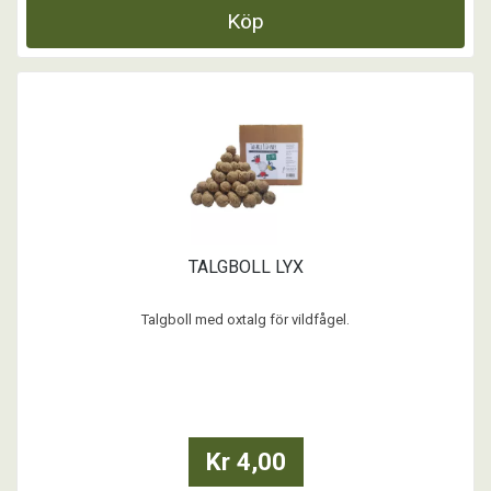
Köp
TALGBOLL LYX
Talgboll med oxtalg för vildfågel.
- Hög fetthalt, 35%
- Utan nät
Sammansättning:
oxtalg, solrosfrö, spannmål, nötter, mineralämnen
Kr 4,00
...