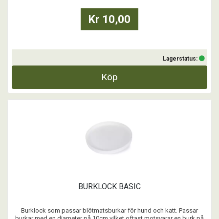
Kr 10,00
Lagerstatus:
Köp
BURKLOCK BASIC
Burklock som passar blötmatsburkar för hund och katt. Passar
burkar med en diameter på 10cm vilket oftast motsvarar en burk på