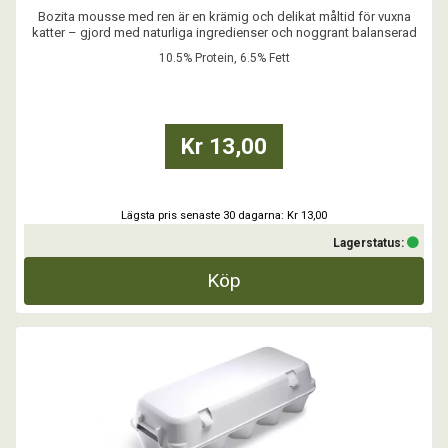
Bozita mousse med ren är en krämig och delikat måltid för vuxna
katter – gjord med naturliga ingredienser och noggrant balanserad
näring.
10.5% Protein, 6.5% Fett
- Spannmålsfritt recept
- Inget tillsatt socker
- Inga färgämnen
- Med Postbiotika
Kr 13,00
...
Lägsta pris senaste 30 dagarna: Kr 13,00
Lagerstatus:
Köp