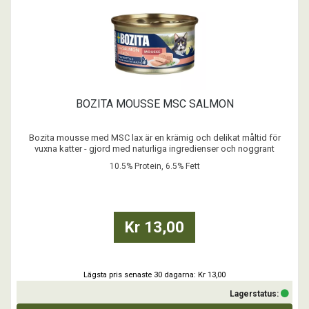
BOZITA MOUSSE MSC SALMON
Bozita mousse med MSC lax är en krämig och delikat måltid för
vuxna katter - gjord med naturliga ingredienser och noggrant
balanserad näring.
10.5% Protein, 6.5% Fett
- Spannmålsfritt recept
- Inget tillsatt socker
- Inga färgämnen
- Med Postbiotika
Kr 13,00
...
Lägsta pris senaste 30 dagarna: Kr 13,00
Lagerstatus: