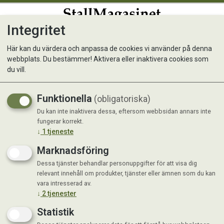
Integritet
0
Här kan du värdera och anpassa de cookies vi använder på denna
webbplats. Du bestämmer! Aktivera eller inaktivera cookies som
Kunde inte hitta produkten
du vill.
Förstasida
Funktionella
(obligatoriska)
Du kan inte inaktivera dessa, eftersom webbsidan annars inte
fungerar korrekt.
↓
1
tjeneste
Marknadsföring
Dessa tjänster behandlar personuppgifter för att visa dig
relevant innehåll om produkter, tjänster eller ämnen som du kan
vara intresserad av.
↓
2
tjenester
Statistik