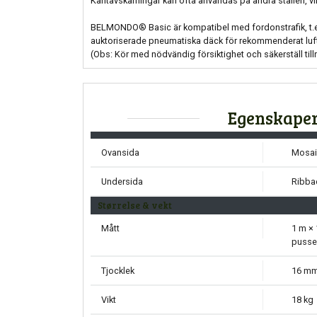
Kantavskärningar kan ofta användas på andra ställen, vil
BELMONDO® Basic är kompatibel med fordonstrafik, t.ex
auktoriserade pneumatiska däck för rekommenderat lufttr
(Obs: Kör med nödvändig försiktighet och säkerställ tillr
Egenskape
Ovansida
Mosai
Undersida
Ribba
Størrelse & vekt
Mått
1 m × 
pusse
Tjocklek
16 m
Vikt
18 kg