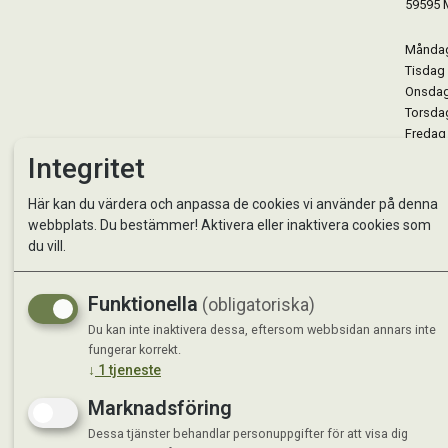
59595 
Måndag 
Tisdag 
Onsdag 
Torsdag
Fredag 
Lördag 
Integritet
Se avvi
Här kan du värdera och anpassa de cookies vi använder på denna
webbplats. Du bestämmer! Aktivera eller inaktivera cookies som
du vill.
Funktionella
(obligatoriska)
Du kan inte inaktivera dessa, eftersom webbsidan annars inte
fungerar korrekt.
↓
1
tjeneste
Marknadsföring
Dessa tjänster behandlar personuppgifter för att visa dig