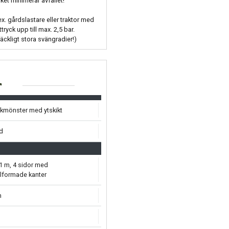
ket minimerar avfallet!
. gårdslastare eller traktor med
yck upp till max. 2,5 bar.
äckligt stora svängradier!)
r
kmönster med ytskikt
d
1 m, 4 sidor med
lformade kanter
m