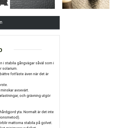
en
o
 i stabila gångvägar såväl som i
r solarium.
bättre fotfäste även när det är
rste.
t minskar avsevärt.
belastningar, och grävning utgör
årdgjord yta. Normalt är det inte
ationsmetod).
rblir mattorna stabila på golvet.