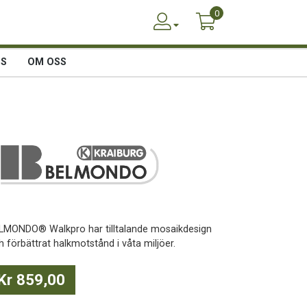
0
SS
OM OSS
LMONDO® Walkpro har tilltalande mosaikdesign
h förbättrat halkmotstånd i våta miljöer.
Kr 859,00