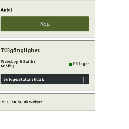
Antal
Köp
Tillgänglighet
Webshop & Butik i
På lager
Mjölby
Se lagerstatus i butik
Id: BELMONDO® Walkpro