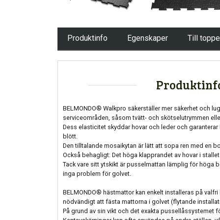
Produktinfo
Egenskaper
Till topp
Produktinf
BELMONDO® Walkpro säkerställer mer säkerhet och lugn
serviceområden, såsom tvätt- och skötselutrymmen elle
Dess elasticitet skyddar hovar och leder och garanterar 
blött.
Den tilltalande mosaikytan är lätt att sopa ren med en bo
Också behagligt: ​​Det höga klapprandet av hovar i stalle
Tack vare sitt ytskikt är pusselmattan lämplig för höga 
inga problem för golvet.
BELMONDO® hästmattor kan enkelt installeras på valfri h
nödvändigt att fästa mattorna i golvet (flytande install
På grund av sin vikt och det exakta pussellåssystemet fö