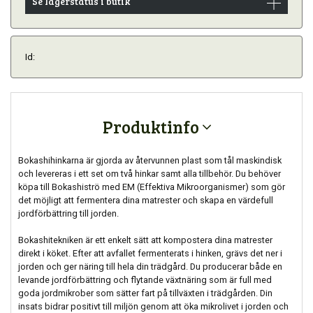
Se lagerstatus i butik
Id:
Produktinfo
Bokashihinkarna är gjorda av återvunnen plast som tål maskindisk
och levereras i ett set om två hinkar samt alla tillbehör. Du behöver
köpa till Bokashiströ med EM (Effektiva Mikroorganismer) som gör
det möjligt att fermentera dina matrester och skapa en värdefull
jordförbättring till jorden.
Bokashitekniken är ett enkelt sätt att kompostera dina matrester
direkt i köket. Efter att avfallet fermenterats i hinken, grävs det ner i
jorden och ger näring till hela din trädgård. Du producerar både en
levande jordförbättring och flytande växtnäring som är full med
goda jordmikrober som sätter fart på tillväxten i trädgården. Din
insats bidrar positivt till miljön genom att öka mikrolivet i jorden och