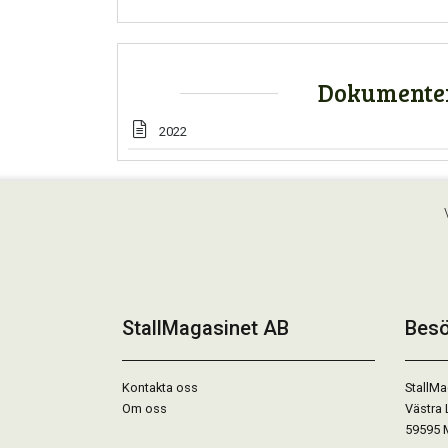
Dokumente
2022
StallMagasinet AB
Besö
Kontakta oss
StallMa
Om oss
Västra 
59595 