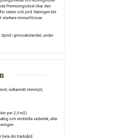
ämpningsmedel och konstgödsel
vända Premiumgödsel ökar den
för växter och jord. Näringen blir
ett starkare immunförsvar.
 Sprid i grönsakslandet, under
on
sil, vulkaniskt stenmjöl,
iter per 2,5 m2)
tig och vindstilla väderlek, eller
teringen.
 hela din trädgård.