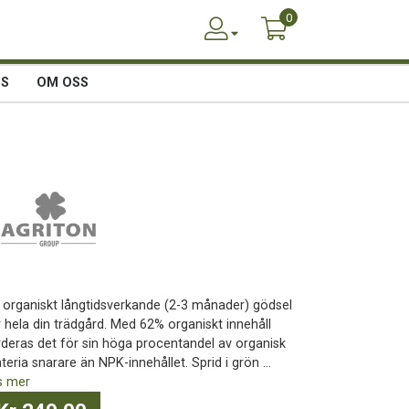
0
SS
OM OSS
t organiskt långtidsverkande (2-3 månader) gödsel
r hela din trädgård. Med 62% organiskt innehåll
rderas det för sin höga procentandel av organisk
eria snarare än NPK-innehållet. Sprid i grön ...
s mer