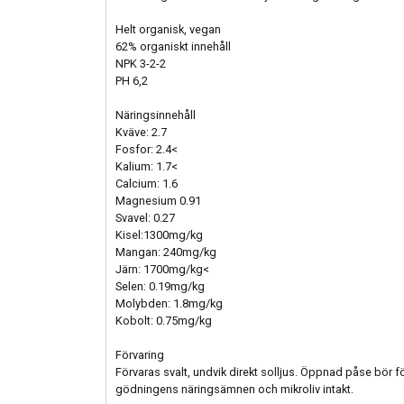
Helt organisk, vegan
62% organiskt innehåll
NPK 3-2-2
PH 6,2
Näringsinnehåll
Kväve: 2.7
Fosfor: 2.4<
Kalium: 1.7<
Calcium: 1.6
Magnesium 0.91
Svavel: 0.27
Kisel:1300mg/kg
Mangan: 240mg/kg
Järn: 1700mg/kg<
Selen: 0.19mg/kg
Molybden: 1.8mg/kg
Kobolt: 0.75mg/kg
Förvaring
Förvaras svalt, undvik direkt solljus. Öppnad påse bör f
gödningens näringsämnen och mikroliv intakt.