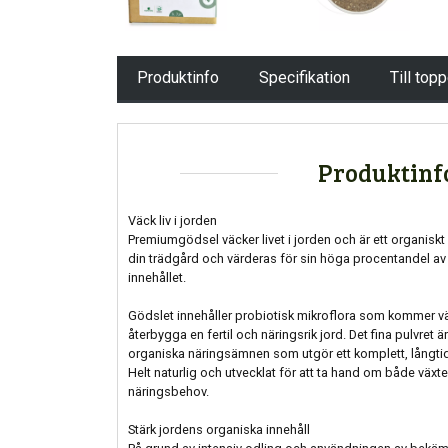
Produktinfo
Specifikation
Till top
Produktinf
Väck liv i jorden
Premiumgödsel väcker livet i jorden och är ett organisk
din trädgård och värderas för sin höga procentandel av
innehållet.
Gödslet innehåller probiotisk mikroflora som kommer växtl
återbygga en fertil och näringsrik jord. Det fina pulvre
organiska näringsämnen som utgör ett komplett, långti
Helt naturlig och utvecklat för att ta hand om både vä
näringsbehov.
Stärk jordens organiska innehåll