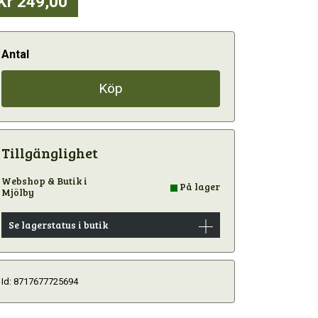
Kr 249,00
Antal
Köp
Tillgänglighet
Webshop & Butik i
På lager
Mjölby
Se lagerstatus i butik
Id: 8717677725694