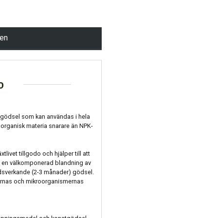
pen
o
t gödsel som kan användas i hela
 organisk materia snarare än NPK-
ivet tillgodo och hjälper till att
t är en välkomponerad blandning av
dsverkande (2-3 månader) gödsel.
xternas och mikroorganismernas