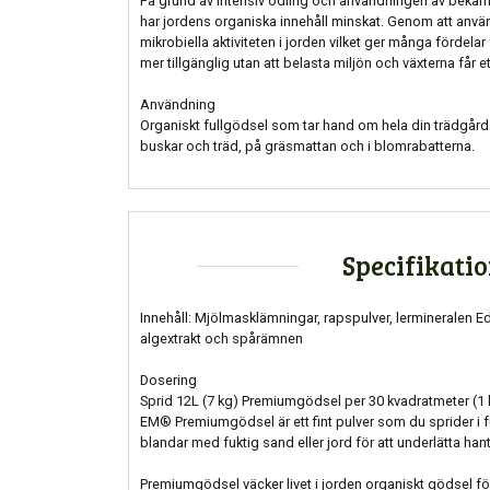
På grund av intensiv odling och användningen av bek
har jordens organiska innehåll minskat. Genom att an
mikrobiella aktiviteten i jorden vilket ger många fördelar 
mer tillgänglig utan att belasta miljön och växterna får 
Användning
Organiskt fullgödsel som tar hand om hela din trädgård.
buskar och träd, på gräsmattan och i blomrabatterna.
Specifikati
Innehåll: Mjölmasklämningar, rapspulver, lermineralen Eda
algextrakt och spårämnen
Dosering
Sprid 12L (7 kg) Premiumgödsel per 30 kvadratmeter (1 l
EM® Premiumgödsel är ett fint pulver som du sprider i fuk
blandar med fuktig sand eller jord för att underlätta han
Premiumgödsel väcker livet i jorden organiskt gödsel för