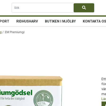
PORT
RIDHUSHARV
BUTIKEN I MJÖLBY
KONTAKTA O
ng
/ EM Premiumgödsel 3 L
Et
fö
vä
mat
Lä