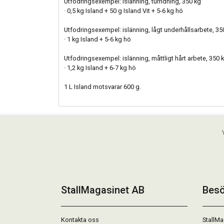
Utfodringsexempel: Islänning, turridning, 350 kg
· 0,5 kg Island + 50 g Island Vit + 5-6 kg hö
Utfodringsexempel: islänning, lågt underhållsarbete, 35
· 1 kg Island + 5-6 kg hö
Utfodringsexempel: islänning, måttligt hårt arbete, 350 
· 1,2 kg Island + 6-7 kg hö
1 L Island motsvarar 600 g.
StallMagasinet AB
Besö
Kontakta oss
StallMa