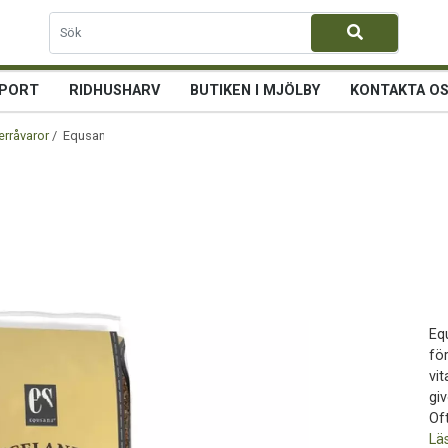
PORT
RIDHUSHARV
BUTIKEN I MJÖLBY
KONTAKTA O
erråvaror
/ Equsana Iceland 15 kg
Eq
fö
vi
giv
Oft
Lä