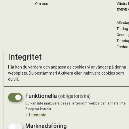
Om oss
Västra 
59595 
Måndag 
Tisdag 
Onsdag 
Torsdag
Fredag 
Lördag 
Integritet
Se avvi
Här kan du värdera och anpassa de cookies vi använder på denna
webbplats. Du bestämmer! Aktivera eller inaktivera cookies som
du vill.
Funktionella
(obligatoriska)
Du kan inte inaktivera dessa, eftersom webbsidan annars inte
fungerar korrekt.
↓
1
tjeneste
Marknadsföring