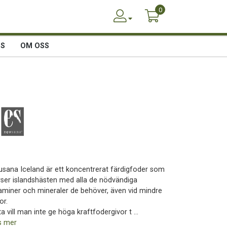
0
SS
OM OSS
usana Iceland är ett koncentrerat färdigfoder som
rser islandshästen med alla de nödvändiga
taminer och mineraler de behöver, även vid mindre
or.
a vill man inte ge höga kraftfodergivor t ...
s mer