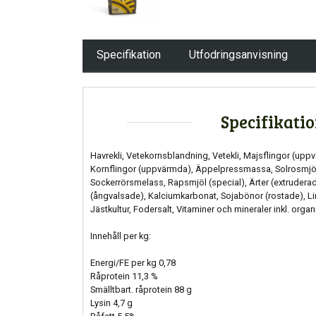
Specifikation
Utfodringsanvisning
Specifikati
Havrekli, Vetekornsblandning, Vetekli, Majsflingor (upp
Kornflingor (uppvärmda), Äppelpressmassa, Solrosmjöl 
Sockerrörsmelass, Rapsmjöl (special), Ärter (extruderad
(ångvalsade), Kalciumkarbonat, Sojabönor (rostade), Lin
Jästkultur, Fodersalt, Vitaminer och mineraler inkl. organ
Innehåll per kg:
Energi/FE per kg 0,78
Råprotein 11,3 %
Smälltbart. råprotein 88 g
Lysin 4,7 g