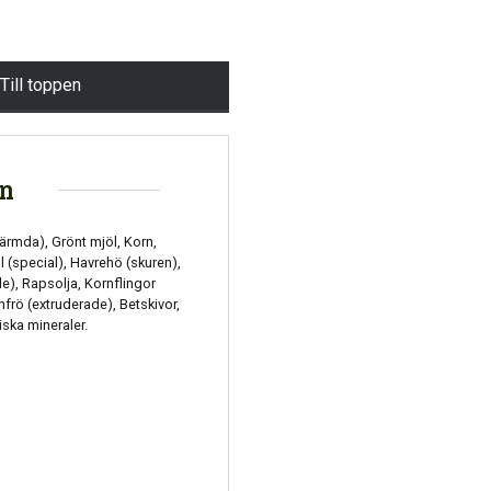
Till toppen
on
värmda), Grönt mjöl, Korn,
(special), Havrehö (skuren),
e), Rapsolja, Kornflingor
frö (extruderade), Betskivor,
iska mineraler.