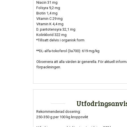
Niacin 31 mg
Folsyra 9,2 mg
Biotin 1,4 mg
Vitamin C 29 mg
Vitamin K 4,4 mg
D. pantotensyra 32,1 mg
Kolinklorid 322 mg
*Tillsatt delvis i organisk form
**DL-alfa-tokoferol (3a700): 619 mg/kg
Observera att alla värden är generella. För aktuell inform
förpackningen.
Utfodringsanvi
Rekommenderad dosering:
250-350 g per 100 kg kroppsvikt