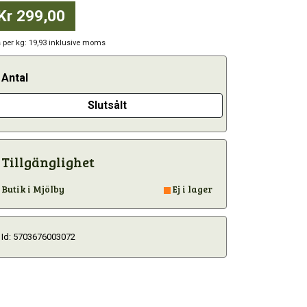
Kr 299,00
s per kg: 19,93 inklusive moms
Antal
Slutsålt
Tillgänglighet
Butik i Mjölby
Ej i lager
Id: 5703676003072