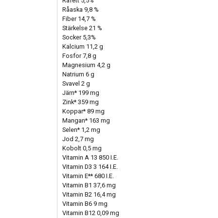
Råfett 5,5%
Råaska 9,8 %
Fiber 14,7 %
Stärkelse 21 %
Socker 5,3%
Kalcium 11,2 g
Fosfor 7,8 g
Magnesium 4,2 g
Natrium 6 g
Svavel 2 g
Järn* 199 mg
Zink* 359 mg
Koppar* 89 mg
Mangan* 163 mg
Selen* 1,2 mg
Jod 2,7 mg
Kobolt 0,5 mg
Vitamin A 13 850 I.E.
Vitamin D3 3 164 I.E.
Vitamin E** 680 I.E.
Vitamin B1 37,6 mg
Vitamin B2 16,4 mg
Vitamin B6 9 mg
Vitamin B12 0,09 mg