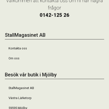
Välkommen att kontakta oss om ni har några
frågor
0142-125 26
StallMagasinet AB
Kontakta oss
Om oss
Besök vår butik i Mjölby
StallMagasinet AB
Västra Lärketorp
59595 Mjölby