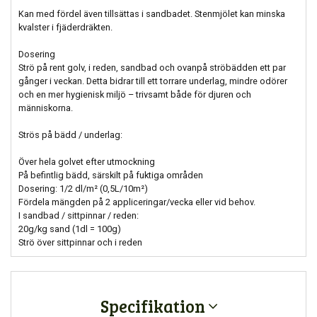
Kan med fördel även tillsättas i sandbadet. Stenmjölet kan minska
kvalster i fjäderdräkten.
Dosering
Strö på rent golv, i reden, sandbad och ovanpå ströbädden ett par
gånger i veckan. Detta bidrar till ett torrare underlag, mindre odörer
och en mer hygienisk miljö – trivsamt både för djuren och
människorna.
Strös på bädd / underlag:
Över hela golvet efter utmockning
På befintlig bädd, särskilt på fuktiga områden
Dosering: 1/2 dl/m² (0,5L/10m²)
Fördela mängden på 2 appliceringar/vecka eller vid behov.
I sandbad / sittpinnar / reden:
20g/kg sand (1dl = 100g)
Strö över sittpinnar och i reden
Specifikation