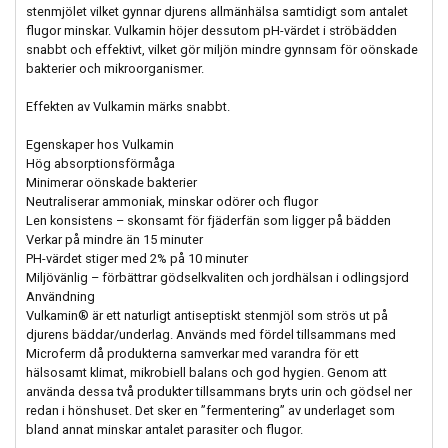
stenmjölet vilket gynnar djurens allmänhälsa samtidigt som antalet
flugor minskar. Vulkamin höjer dessutom pH-värdet i ströbädden
snabbt och effektivt, vilket gör miljön mindre gynnsam för oönskade
bakterier och mikroorganismer.
Effekten av Vulkamin märks snabbt.
Egenskaper hos Vulkamin
Hög absorptionsförmåga
Minimerar oönskade bakterier
Neutraliserar ammoniak, minskar odörer och flugor
Len konsistens – skonsamt för fjäderfän som ligger på bädden
Verkar på mindre än 15 minuter
PH-värdet stiger med 2% på 10 minuter
Miljövänlig – förbättrar gödselkvaliten och jordhälsan i odlingsjord
Användning
Vulkamin® är ett naturligt antiseptiskt stenmjöl som strös ut på
djurens bäddar/underlag. Används med fördel tillsammans med
Microferm då produkterna samverkar med varandra för ett
hälsosamt klimat, mikrobiell balans och god hygien. Genom att
använda dessa två produkter tillsammans bryts urin och gödsel ner
redan i hönshuset. Det sker en ”fermentering” av underlaget som
bland annat minskar antalet parasiter och flugor.