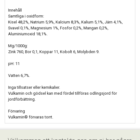
Innehåll
Samtliga i oxidform:
Kisel 48,2%, Natrium 5,9%, Kalcium 8,3%, Kalium 5,1%, Järn 4,1%,
Svavel 0,1%, Magnesium 1%, Fosfor 0,2%, Mangan 0,2%,
Aluminiumoxid 18,1%.
Mg/1000g:
Zink 760, Bor 0,1, Koppar 11, Kobolt 6, Molybden 9.
pH: 11
Vatten 6,7%.
Inga tillsatser eller kemikalier.
Vulkamin och gödsel kan med fördel tillföras odlingsjord för
jordförbättring.
Förvaring
Vulkamin® förvaras torrt.