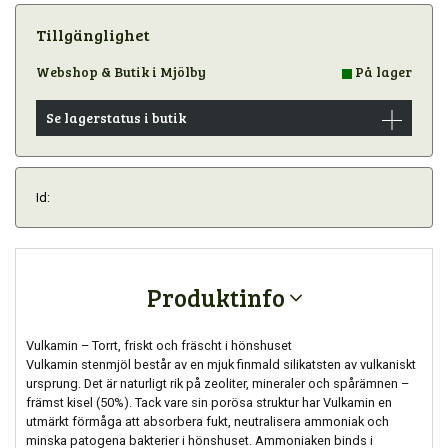
Tillgänglighet
Webshop & Butik i Mjölby
På lager
Se lagerstatus i butik
Id:
Produktinfo
Vulkamin – Torrt, friskt och fräscht i hönshuset
Vulkamin stenmjöl består av en mjuk finmald silikatsten av vulkaniskt
ursprung. Det är naturligt rik på zeoliter, mineraler och spårämnen –
främst kisel (50%). Tack vare sin porösa struktur har Vulkamin en
utmärkt förmåga att absorbera fukt, neutralisera ammoniak och
minska patogena bakterier i hönshuset. Ammoniaken binds i