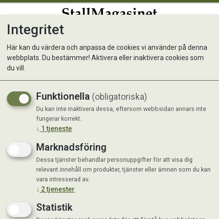
Integritet
0
Här kan du värdera och anpassa de cookies vi använder på denna
webbplats. Du bestämmer! Aktivera eller inaktivera cookies som
Vulkamin Fjäderfä - flera
du vill.
storlekar
Funktionella
(obligatoriska)
Hög absorptionsförmåga, neutraliserar
Du kan inte inaktivera dessa, eftersom webbsidan annars inte
fungerar korrekt.
ammoniak och minimerar patogena
↓
1
tjeneste
bakterier
Marknadsföring
Nyhet
Dessa tjänster behandlar personuppgifter för att visa dig
relevant innehåll om produkter, tjänster eller ämnen som du kan
vara intresserad av.
↓
2
tjenester
Statistik